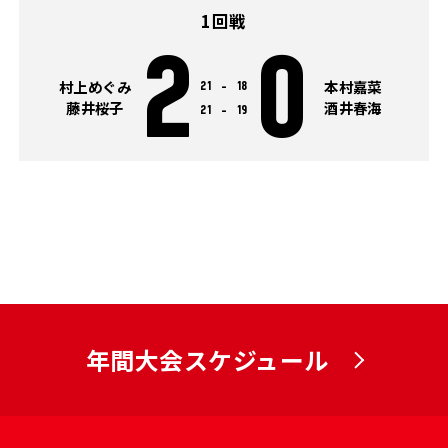
1回戦
2
0
村上めぐみ
本村嘉菜
21
-
18
藤井桜子
酒井春海
21
-
19
年間大会スケジュール