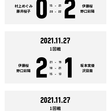
0
2
村上めぐみ
伊藤桜
15
-
21
藤井桜子
野口彩陽
20
-
22
2021.11.27
1回戦
2
1
21
-
19
伊藤桜
坂本実優
10
-
21
野口彩陽
沢目繭
15
-
13
2021.11.27
1回戦