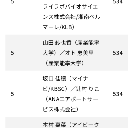
5
534
ライラボバイオサイエ
ンス株式会社/湘南ベル
マーレ/KLB）
山田 紗也香（産業能率
5
大学）／オト 恵美里
534
（産業能率大学）
坂口 佳穗（マイナ
ビ/KBSC）／辻村 りこ
5
534
（ANAエアポートサー
ビス株式会社）
本村 嘉菜（アイビーク