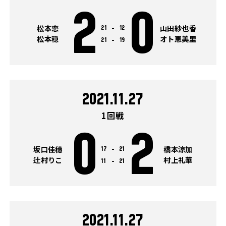
2
0
松本恋
山田紗也香
21
-
12
松本穏
オト恵美里
21
-
19
2021.11.27
1回戦
0
2
坂口佳穗
橋本涼加
17
-
21
辻村りこ
村上礼華
11
-
21
2021.11.27