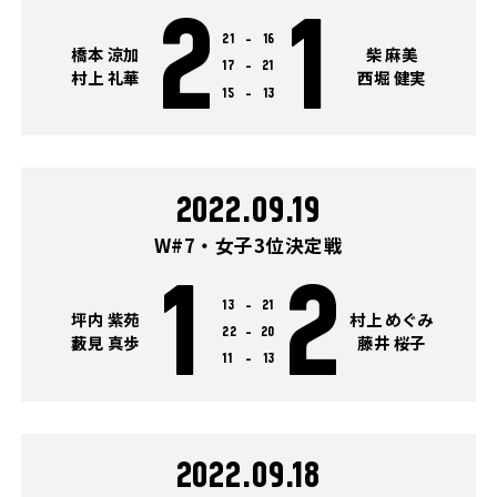
2
1
21
-
16
橋本 涼加
柴 麻美
17
-
21
村上 礼華
西堀 健実
15
-
13
2022.09.19
W#7・女子3位決定戦
1
2
13
-
21
坪内 紫苑
村上 めぐみ
22
-
20
藪見 真歩
藤井 桜子
11
-
13
2022.09.18