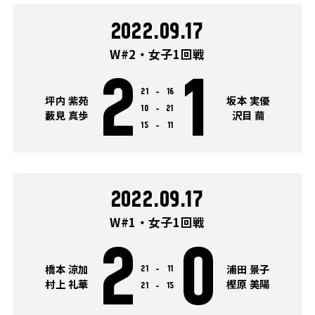
2022.09.17
W#2・女子1回戦
2
1
21
-
16
坪内 紫苑
坂本 実優
10
-
21
藪見 真歩
沢目 繭
15
-
11
2022.09.17
W#1・女子1回戦
2
0
橋本 涼加
浦田 景子
21
-
11
村上 礼華
樫原 美陽
21
-
15