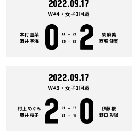
2022.09.17
W#4・女子1回戦
0
2
本村 嘉菜
柴 麻美
13
-
21
酒井 春海
西堀 健実
20
-
22
2022.09.17
W#3・女子1回戦
2
0
村上 めぐみ
伊藤 桜
21
-
17
藤井 桜子
野口 彩陽
21
-
14