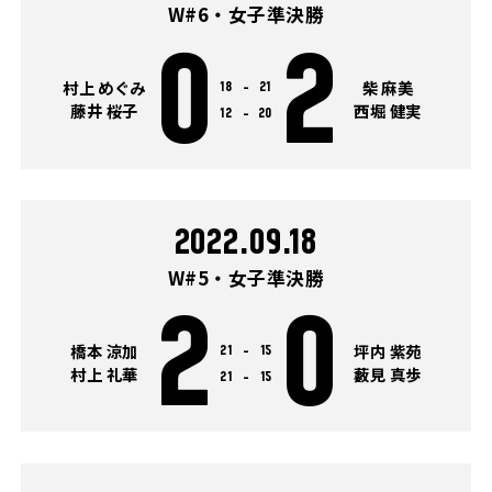
W#6・女子準決勝
0
2
村上 めぐみ
柴 麻美
18
-
21
藤井 桜子
西堀 健実
12
-
20
2022.09.18
W#5・女子準決勝
2
0
橋本 涼加
坪内 紫苑
21
-
15
村上 礼華
藪見 真歩
21
-
15