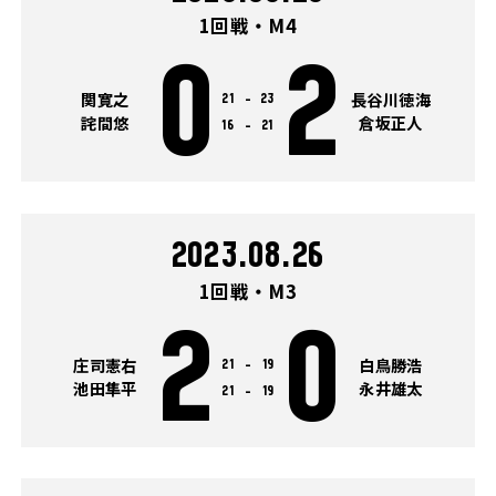
1回戦・M4
0
2
関寛之
長谷川徳海
21
-
23
詫間悠
倉坂正人
16
-
21
2023.08.26
1回戦・M3
2
0
庄司憲右
白鳥勝浩
21
-
19
池田隼平
永井雄太
21
-
19