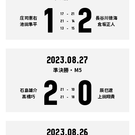
1
2
17
-
21
庄司憲右
長谷川徳海
21
-
14
池田隼平
倉坂正人
13
-
15
2023.08.27
準決勝・M5
2
0
石島雄介
辰巳遼
21
-
10
髙橋巧
上田翔貴
21
-
18
2023.08.26