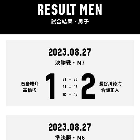
RESULT MEN
試合結果・男子
2023.08.27
決勝戦・M7
1
2
21
-
23
石島雄介
長谷川徳海
21
-
17
髙橋巧
倉坂正人
12
-
15
2023.08.27
準決勝・M6