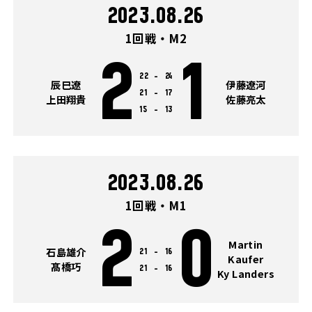
2023.08.26
1回戦・M2
2
1
22
-
24
辰巳遼
伊藤遼河
21
-
17
上田翔貴
佐藤亮太
15
-
13
2023.08.26
1回戦・M1
2
0
Martin
石島雄介
21
-
16
Kaufer
髙橋巧
21
-
16
Ky Landers