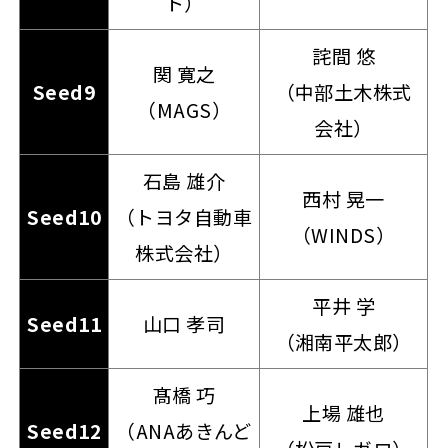
ト）
詫間 悠
関 寛之
Seed9
（中部土木株式
（MAGS）
会社）
石島 雄介
西村 晃一
Seed10
（トヨタ自動車
（WINDS）
株式会社）
平井 学
Seed11
山口 孝司
（湘南平太郎）
髙橋 巧
上場 雄也
Seed12
（ANAあきんど