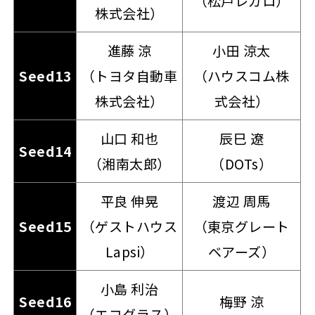
（松戸レガロ）
株式会社）
進藤 涼
小田 涼太
Seed13
（トヨタ自動車
（ハウスコム株
株式会社）
式会社）
山口 和也
辰巳 遼
Seed14
（湘南太郎）
（DOTs）
平良 伸晃
渡辺 周馬
Seed15
（ゲストハウス
（東京グレート
Lapsi）
ベアーズ）
小島 利治
Seed16
梅野 涼
（エコグラス）