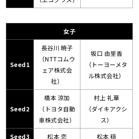
女子
長谷川 暁子
坂口 由里香
（NTTコムウ
Seed1
（トーヨーメタ
ェア株式会
ル株式会社）
社）
橋本 涼加
村上 礼華
Seed2
（トヨタ自動
（ダイキアクシ
車株式会社）
ス）
Seed3
松本 恋
松本 穏