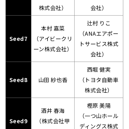
株式会社）
会社）
辻村 りこ
本村 嘉菜
（ANAエアポー
Seed7
（アイビークリ
トサービス株式
ーン株式会社）
会社）
西堀 健実
Seed8
山田 紗也香
（トヨタ自動車
株式会社）
樫原 美陽
酒井 春海
（一つ山ホール
Seed9
（株式会社甲
ディングス株式