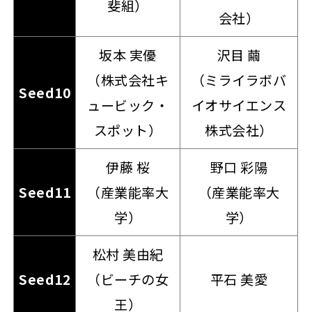
斐組）
会社）
坂本 実優
沢目 繭
（株式会社キ
（ミライラボバ
Seed10
ュービック・
イオサイエンス
スポット）
株式会社）
伊藤 桜
野口 彩陽
Seed11
（産業能率大
（産業能率大
学）
学）
松村 美由紀
Seed12
（ビーチの女
平石 美愛
王）