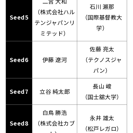
二宮 大和
石川 瀬那
（株式会社ハル
Seed5
（国際基督教大
テンジャパンリ
学）
ミテッド）
佐藤 亮太
Seed6
伊藤 遼河
（テクノスジャ
パン）
長山 峻
Seed7
立谷 純太郎
（国士舘大学）
白鳥 勝浩
永井 雄太
Seed8
（株式会社カブ
（松戸レガロ）