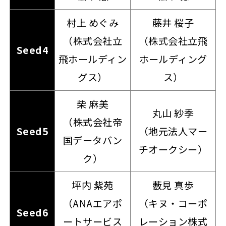
村上 めぐみ
藤井 桜子
（株式会社立
（株式会社立飛
Seed4
飛ホールディン
ホールディング
グス）
ス）
柴 麻美
丸山 紗季
（株式会社帝
Seed5
（地元法人マー
国データバン
チオークシー）
ク）
坪内 紫苑
藪見 真歩
（ANAエアポ
（キヌ・コーポ
Seed6
ートサービス
レーション株式