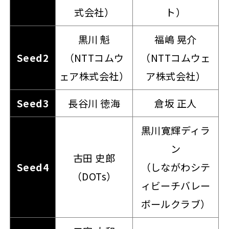
式会社）
ト）
黒川 魁
福嶋 晃介
Seed2
（NTTコムウ
（NTTコムウェ
ェア株式会社）
ア株式会社）
Seed3
長谷川 徳海
倉坂 正人
黒川寛輝ディラ
ン
古田 史郎
Seed4
（しながわシテ
（DOTs）
ィビーチバレー
ボールクラブ）