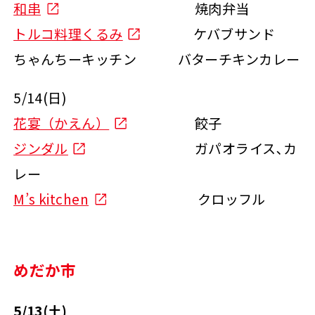
和串
焼肉弁当
トルコ料理くるみ
ケバブサンド
ちゃんちーキッチン バターチキンカレー
5/14(日)
花宴（かえん）
餃子
ジンダル
ガパオライス､カ
レー
M’s kitchen
クロッフル
めだか市
5/13(土)