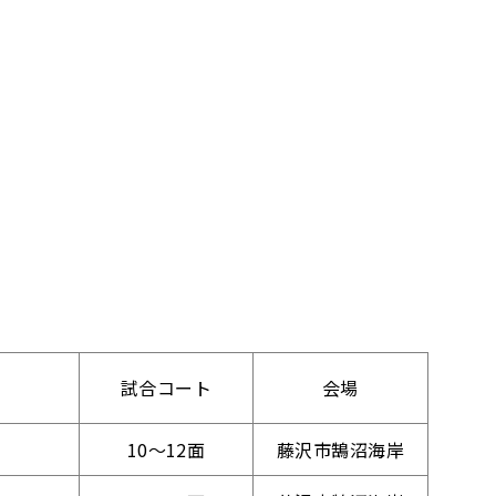
試合コート
会場
10～12面
藤沢市鵠沼海岸