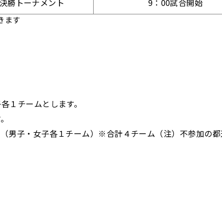
決勝トーナメント
9：00試合開始
きます
子各１チームとします。
す。
。（男子・女子各１チーム）※合計４チーム（注）不参加の都