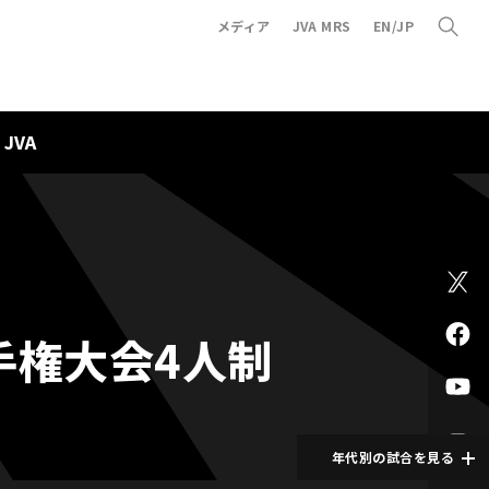
メディア
JVA MRS
EN/JP
JVA
手権大会4人制
年代別の試合を見る