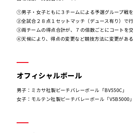
①男子・女子ともに３チームによる予選グループ戦
②全試合２８点１セットマッチ（デュース有り）で
③両チームの得点合計が、７の倍数ごとにコートを
④天候により、得点の変更など競技方法に変更があ
オフィシャルボール
男子：ミカサ社製ビーチバレーボール「BV550C」
女子：モルテン社製ビーチバレーボール「V5B5000