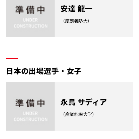
安達 龍一
（慶應義塾大）
日本の出場選手・女子
永鳥 サディア
（産業能率大学）