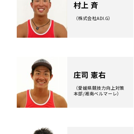
村上 斉
（株式会社ADI.G）
庄司 憲右
（愛媛県競技力向上対策
本部/湘南ベルマーレ）