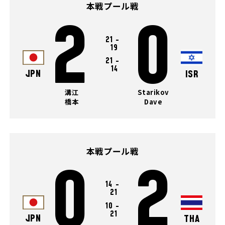
本戦プール戦
2
0
21
-
19
21
-
14
JPN
ISR
溝江
Starikov
橋本
Dave
本戦プール戦
0
2
14
-
21
10
-
21
JPN
THA