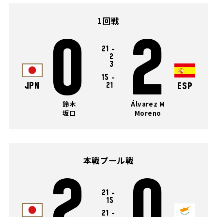
1回戦
0
2
21
-
2
3
15
-
JPN
21
ESP
鈴木
Álvarez M
坂口
Moreno
本戦プール戦
2
0
21
-
15
21
-