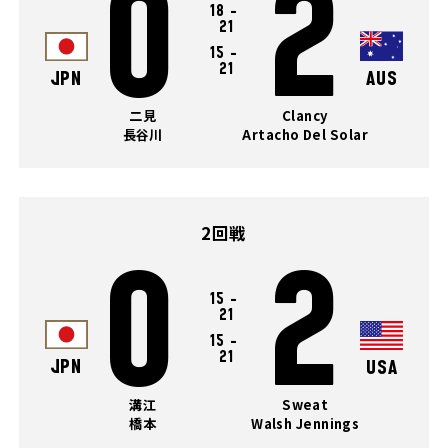
0
2
18
-
21
15
-
21
JPN
AUS
二見
Clancy
長谷川
Artacho Del Solar
2回戦
0
2
15
-
21
15
-
21
JPN
USA
溝江
Sweat
橋本
Walsh Jennings