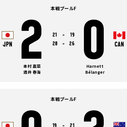
本戦プールF
2
0
21
-
19
28
-
26
JPN
CAN
本村 嘉菜
Harnett
酒井 春海
Bélanger
本戦プールF
19
-
21