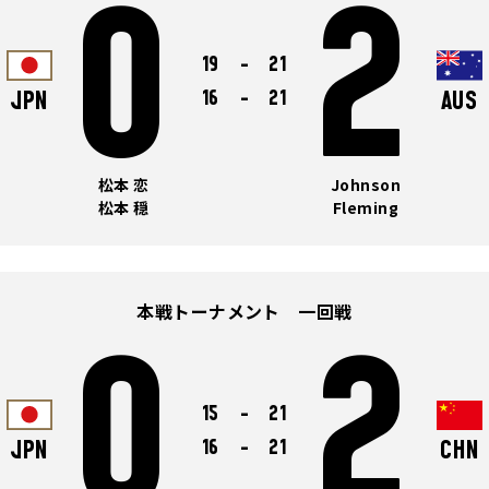
0
2
19
-
21
16
-
21
JPN
AUS
松本 恋
Johnson
松本 穏
Fleming
本戦トーナメント 一回戦
0
2
15
-
21
16
-
21
JPN
CHN