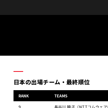
日本の出場チーム・最終順位
RANK
TEAMS
9
長谷川 暁子（NTTコムウェ