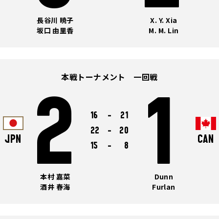
長谷川 暁子
X. Y. Xia
坂口 由里香
M. M. Lin
本戦トーナメント 一回戦
2
1
16
-
21
22
-
20
JPN
CAN
15
-
8
本村 嘉菜
Dunn
酒井 春海
Furlan