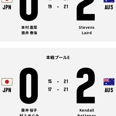
0
2
19
-
21
JPN
AUS
本村 嘉菜
Stevens
酒井 春海
Laird
本戦プールE
0
2
15
-
21
17
-
21
JPN
AUS
藤井 桜子
Kendall
村上 めぐみ
Bettenay