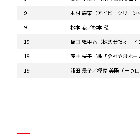
9
本村 嘉菜（アイビークリーン
9
松本 恋／松本 穏
19
幅口 絵里香（株式会社オーイ
19
藤井 桜子（株式会社立飛ホー
19
浦田 景子／樫原 美陽（一つ