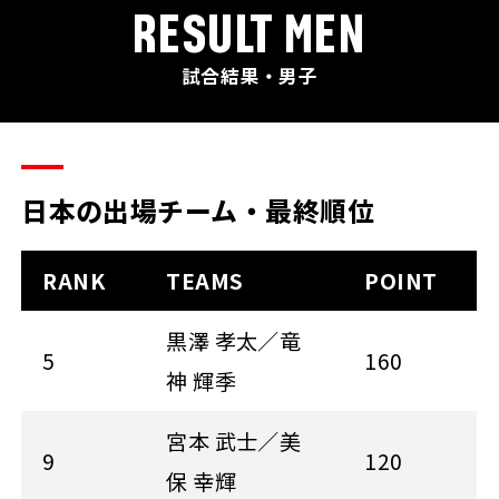
RESULT MEN
試合結果・男子
日本の出場チーム・最終順位
RANK
TEAMS
POINT
黒澤 孝太／竜
5
160
神 輝季
宮本 武士／美
9
120
保 幸輝