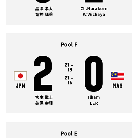
黒澤 孝太
Ch.Narakorn
竜神 輝季
W.Wichaya
Pool F
2
0
21
-
19
21
-
16
JPN
MAS
宮本 武士
Ilham
美保 幸輝
LER
Pool E