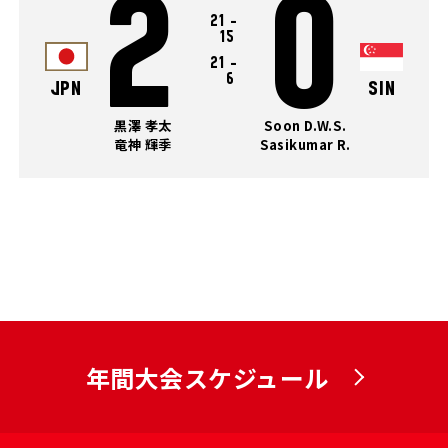
2
0
21
-
15
21
-
6
JPN
SIN
黒澤 孝太
Soon D.W.S.
竜神 輝季
Sasikumar R.
年間大会スケジュール