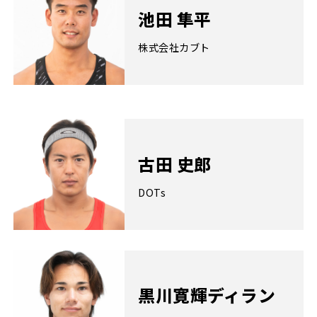
池田 隼平
株式会社カブト
古田 史郎
DOTs
黒川寛輝ディラン