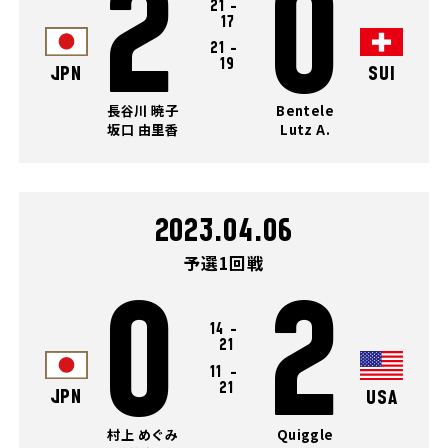
2
0
21
-
17
21
-
19
JPN
SUI
長谷川 暁子
Bentele
坂口 由里香
Lutz A.
2023.04.06
予選1回戦
0
2
14
-
21
11
-
21
JPN
USA
村上 めぐみ
Quiggle