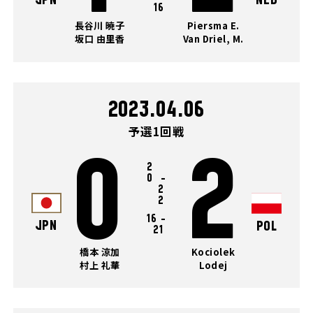
JPN
NED
16
長谷川 暁子
Piersma E.
坂口 由里香
Van Driel, M.
2023.04.06
予選1回戦
0
2
2
0
-
2
2
16
-
JPN
POL
21
橋本 涼加
Kociolek
村上 礼華
Lodej