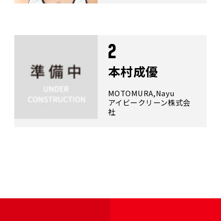
2
本村成優
MOTOMURA,Nayu
アイビークリーン株式会
社