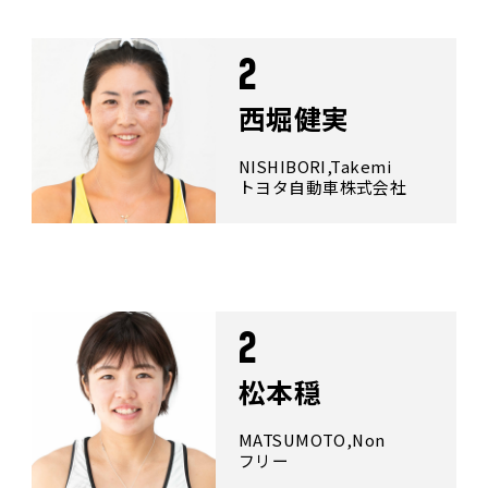
2
西堀健実
NISHIBORI,Takemi
トヨタ自動車株式会社
2
松本穏
MATSUMOTO,Non
フリー