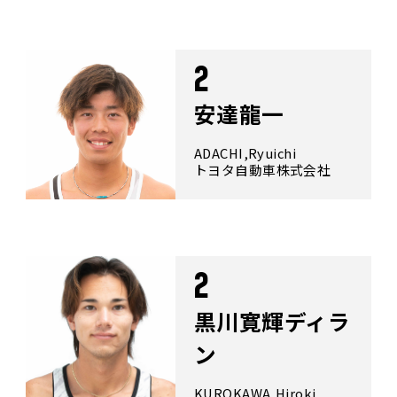
2
安達龍一
ADACHI,Ryuichi
トヨタ自動車株式会社
2
黒川寛輝ディラ
ン
KUROKAWA,Hiroki