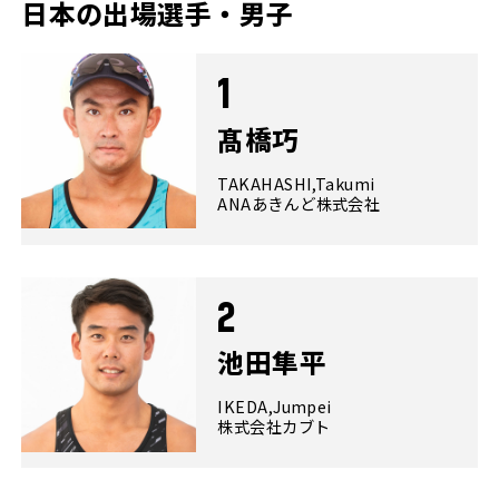
日本の出場選手・男子
1
髙橋巧
TAKAHASHI,Takumi
ANAあきんど株式会社
2
池田隼平
IKEDA,Jumpei
株式会社カブト