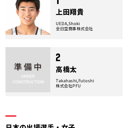
1
上田翔貴
UEDA,Shoki
全日空商事株式会社
2
高橋太
Takahashi,Futoshi
株式会社PFU
日本の出場選手・女子