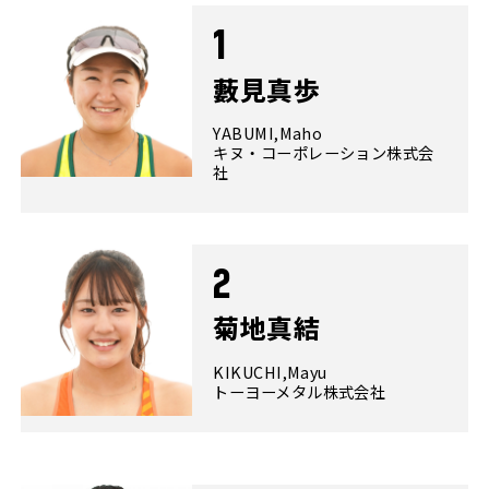
1
藪見真歩
YABUMI,Maho
キヌ・コーポレーション株式会
社
2
菊地真結
KIKUCHI,Mayu
トーヨーメタル株式会社