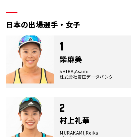
日本の出場選手・女子
1
柴麻美
SHIBA,Asami
株式会社帝国データバンク
2
村上礼華
MURAKAMI,Reika