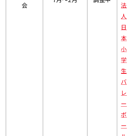
会
法
人
日
本
小
学
生
バ
レ
ー
ボ
ー