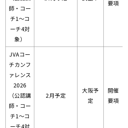
要項
師・コー
チ1～コ
ーチ4対
象）
JVAコー
チカンフ
ァレンス
2026
大阪予
開催
（公認講
2月予定
定
要項
師・コー
チ1～コ
ーチ4対