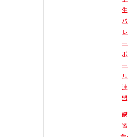
生
バ
レ
ー
ボ
ー
ル
連
盟
講
習
会･