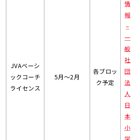
情
報
–
一
般
社
JVAベーシ
各ブロッ
団
ックコーチ
5月～2月
ク予定
法
ライセンス
人
日
本
小
学