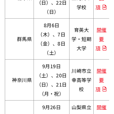
（日）、22日
学校
項
（日）
8月6日
育英大
開催
（木）、7日
群馬県
学・短期
要
（金）、8日
大学
項
（土）
9月19日
川崎市立
開催
（土）、20日
神奈川県
幸高等学
要
（日）、21日
校
項
（月・祝）
9月26日
山梨県立
開催