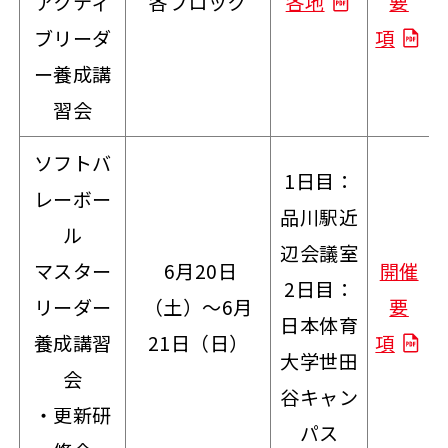
アクティ
各ブロック
各地
要
ブリーダ
項
ー養成講
習会
ソフトバ
1日目：
レーボー
品川駅近
ル
辺会議室
マスター
6月20日
開催
2日目：
リーダー
（土）～6月
要
日本体育
養成講習
21日（日）
項
大学世田
会
谷キャン
・更新研
パス