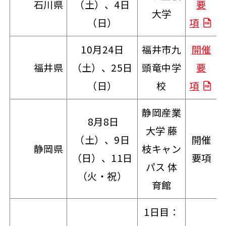
石川県
（土）、4日
要
大学
（日）
項
10月24日
福井市九
開催
福井県
（土）、25日
頭竜中学
要
（日）
校
項
静岡産業
8月8日
大学 藤
（土）、9日
開催
静岡県
枝キャン
（日）、11日
要項
パス 体
（火・祝）
育館
1日目：