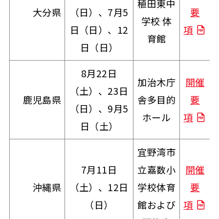
稙田東中
大分県
（日）、7月5
要
学校 体
日（日）、12
項
育館
日（日）
8月22日
加治木庁
開催
（土）、23日
鹿児島県
舎多目的
要
（日）、9月5
ホール
項
日（土）
宜野湾市
7月11日
立嘉数小
開催
沖縄県
（土）、12日
学校体育
要
（日）
館および
項