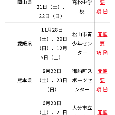
岡山県
高松中学
要
21日（土）、
校
項
22日（日）
11月28日
松山市青
開催
（土）、29日
愛媛県
少年セン
要
（日）、12月
ター
項
5日（土）
8月22日
御船町ス
開催
熊本県
（土）、23日
ポーツセ
要
（日）
ンター
項
6月20日
大分市立
（土）、21日
開催