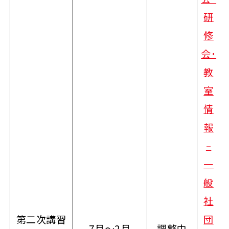
研
修
会･
教
室
情
報
–
一
般
社
第二次講習
団
7月～2月
調整中