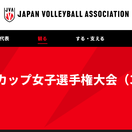
代表
観る
する・支える
カップ女子選手権大会（3