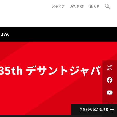
メディア
JVA MRS
EN/JP
JVA
5th デサントジャパ
年代別の試合を見る