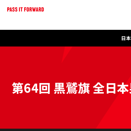
日本
第64回 黒鷲旗 全日