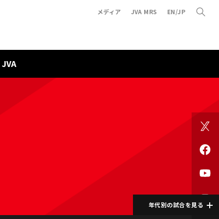
メディア
JVA MRS
EN/JP
JVA
年代別の試合を見る