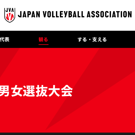
代表
観る
する・支える
本男女選抜大会