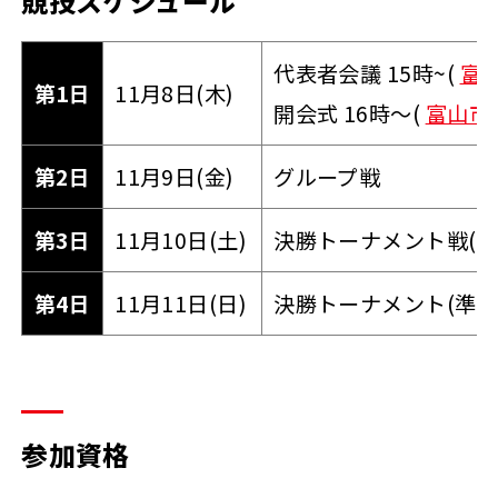
競技スケジュール
代表者会議 15時~(
富
第1日
11月8日(木)
開会式 16時～(
富山市
第2日
11月9日(金)
グループ戦
第3日
11月10日(土)
決勝トーナメント戦(1
第4日
11月11日(日)
決勝トーナメント(準決
参加資格