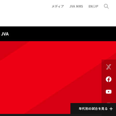
メディア
JVA MRS
EN/JP
JVA
年代別の試合を見る