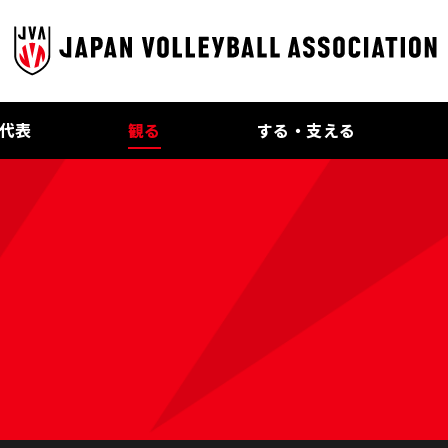
代表
観る
する・支える