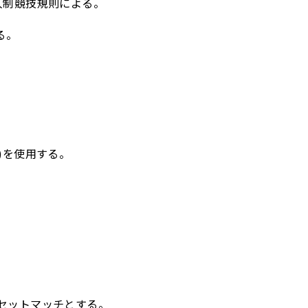
6人制競技規則による。
る。
0)を使用する。
5セットマッチとする。