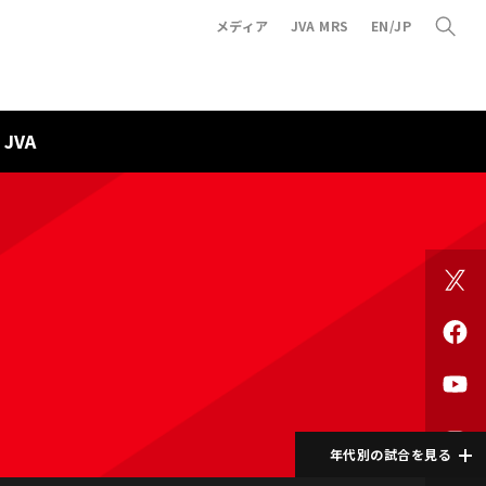
メディア
JVA MRS
EN/JP
JVA
年代別の試合を見る