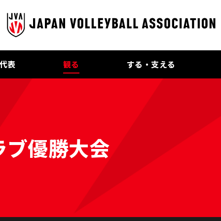
代表
観る
する・支える
ラブ優勝大会