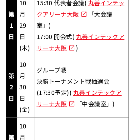
10
15:30 代表者会議(
丸善インテッ
第
月
クアリーナ大阪
「大会議
1
29
室」)
日
日
17:00 開会式(
丸善インテックア
(木)
リーナ大阪
)
10
グループ戦
第
月
決勝トーナメント戦抽選会
2
30
(17:30予定)(
丸善インテックア
日
日
リーナ大阪
「中会議室」)
(金)
10
第
月