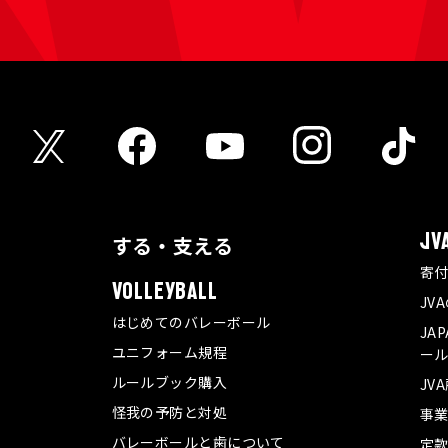
する・支える
JV
寄
VOLLEYBALL
JV
はじめてのバレーボール
JA
ユニフォーム規程
ール
ルールブック購入
JV
怪我の予防と対処
事
バレーボールと歯について
定