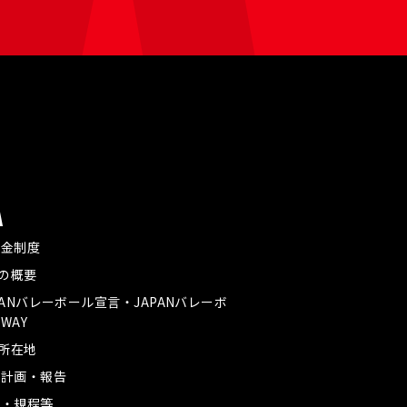
A
付金制度
Aの概要
PANバレーボール宣言・JAPANバレーボ
WAY
A所在地
業計画・報告
款・規程等