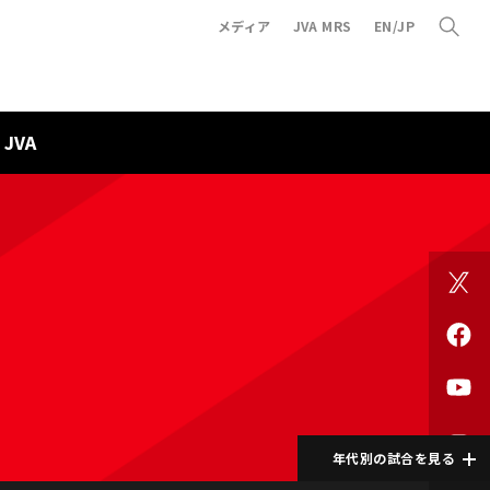
メディア
JVA MRS
EN/JP
JVA
年代別の試合を見る