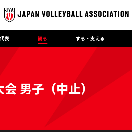
代表
観る
する・支える
大会 男子（中止）