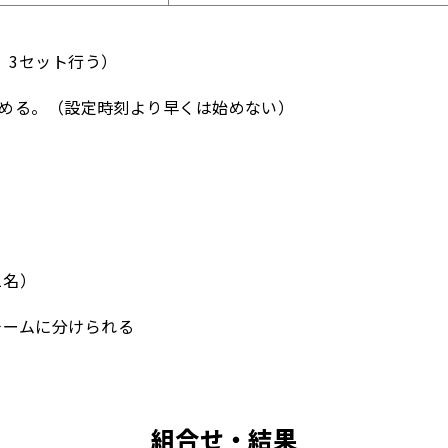
、3セット行う）
始める。（設定時刻より早くは始めない）
1名）
4チームに分けられる
組合せ・結果