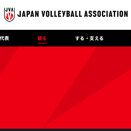
代表
観る
する・支える