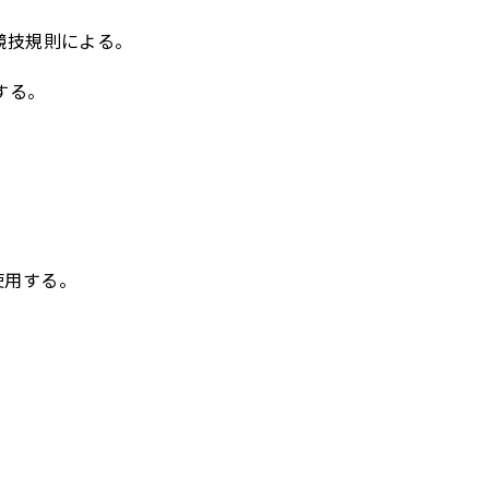
制競技規則による。
する。
使用する。