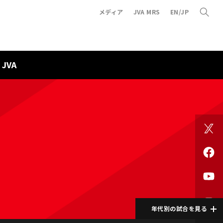
メディア
JVA MRS
EN/JP
JVA
年代別の試合を見る