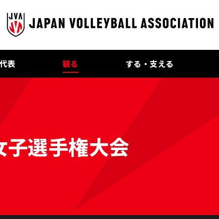
代表
観る
する・支える
女子選手権大会