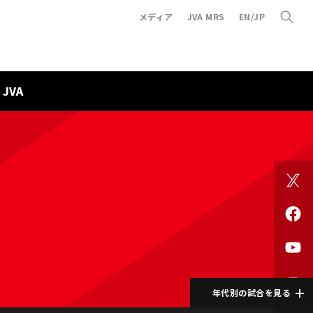
メディア
JVA MRS
EN/JP
JVA
年代別の試合を見る