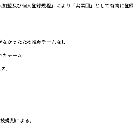
ーム加盟及び個人登録規程」により「実業団」として有効に登
催がなかったため推薦チームなし
れたチーム
える。
競技規則による。