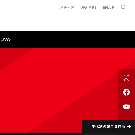
メディア
JVA MRS
EN/JP
JVA
年代別の試合を見る