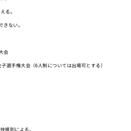
加える。
できない。
大会
子選手権大会（6人制については出場可とする）
競技規則による。