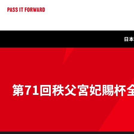
日本
第71回秩父宮妃賜杯