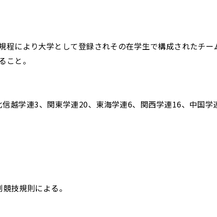
登録規程により大学として登録されその在学生で構成されたチー
あること。
信越学連3、関東学連20、東海学連6、関西学連16、中国学
人制競技規則による。