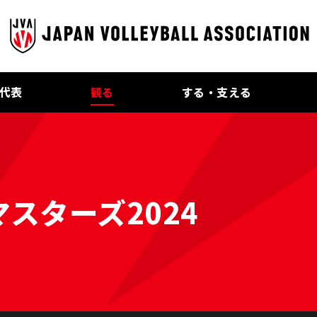
代表
観る
する・支える
スターズ2024