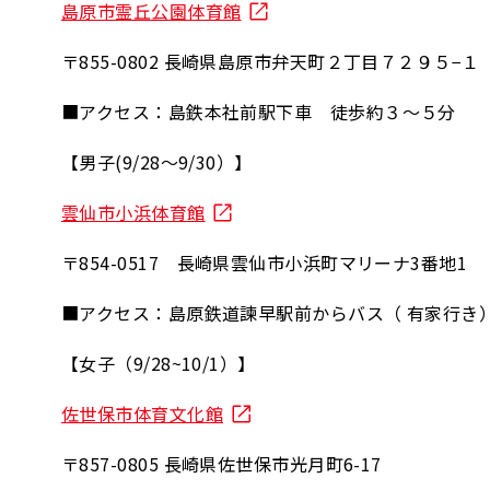
島原市霊丘公園体育館
〒855-0802 長崎県島原市弁天町２丁目７２９５−１
■アクセス：島鉄本社前駅下車 徒歩約３～５分
【男子(9/28～9/30）】
雲仙市小浜体育館
〒854-0517 長崎県雲仙市小浜町マリーナ3番地1
■アクセス：島原鉄道諫早駅前からバス（ 有家行き
【女子（9/28~10/1）】
佐世保市体育文化館
〒857-0805 長崎県佐世保市光月町6-17