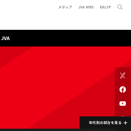
メディア
JVA MRS
EN/JP
JVA
年代別の試合を見る