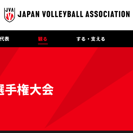
代表
観る
する・支える
選手権大会