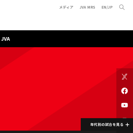
メディア
JVA MRS
EN/JP
JVA
年代別の試合を見る