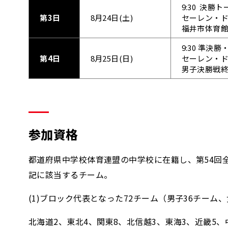
9:30 決勝
第3日
8月24日(土)
セーレン・ド
福井市体育館
9:30 準決勝
第4日
8月25日(日)
セーレン・ド
男子決勝戦
参加資格
都道府県中学校体育連盟の中学校に在籍し、第54回
記に該当するチーム。
(1)ブロック代表となった72チーム（男子36チーム、
北海道2、東北4、関東8、北信越3、東海3、近畿5、