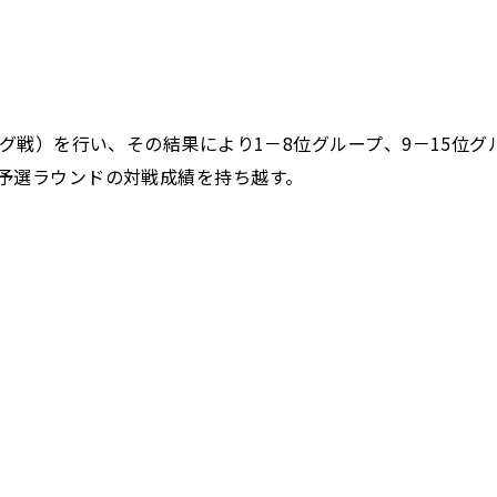
ーグ戦）を行い、その結果により1－8位グループ、9－15位
予選ラウンドの対戦成績を持ち越す。