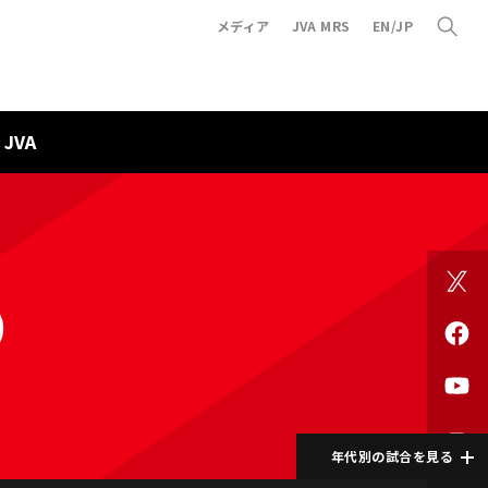
メディア
JVA MRS
EN/JP
JVA
）
年代別の試合を見る