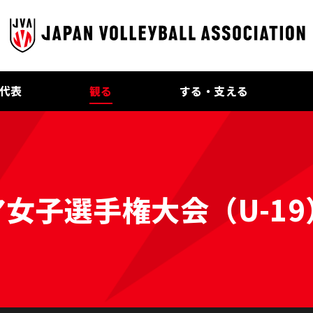
代表
観る
する・支える
女子選手権大会（U-19