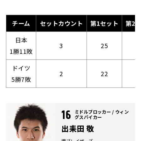
チーム
セットカウント
第1セット
第2
日本
3
25
2
1勝11敗
ドイツ
2
22
2
5勝7敗
ミドルブロッカー / ウィン
16
グスパイカー
出耒田 敬
堺ブレイザーズ