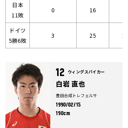
日本
0
16
1
11敗
ドイツ
3
25
2
5勝6敗
12
ウィングスパイカー
白岩 直也
豊田合成トレフェルサ
1990/02/15
190cm