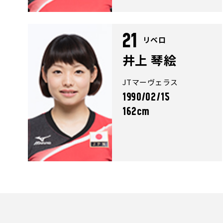
21
リベロ
井上 琴絵
JTマーヴェラス
1990/02/15
162cm