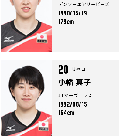
デンソーエアリービーズ
1990/05/19
179cm
20
リベロ
小幡 真子
JTマーヴェラス
1992/08/15
164cm