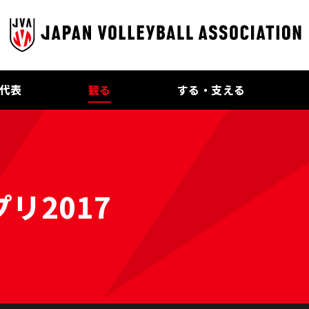
代表
観る
する・支える
リ2017