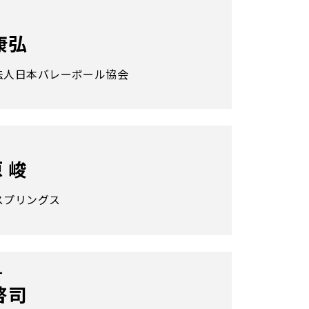
康弘
法人日本バレーボール協会
 峻
スプリングス
ー
啓司