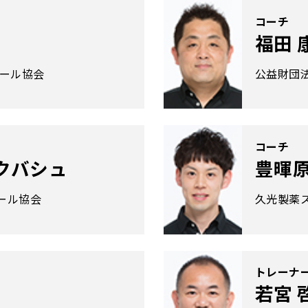
コーチ
福田 
ボール協会
公益財団
コーチ
クバシュ
豊暉原
ール協会
久光製薬
トレーナ
若宮 