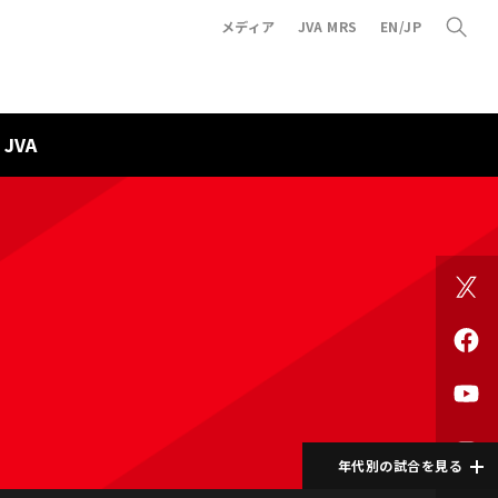
メディア
JVA MRS
EN/JP
JVA
年代別の試合を見る