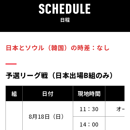
SCHEDULE
日程
日本とソウル（韓国）の時差：なし
予選リーグ戦（日本出場B組のみ）
組
日付
現地時間
11：30
オー
8月18日（日）
14：00