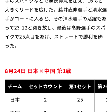
手のスパイクなどで連続得点を加え、16-8と
大きくリードを広げた。藤井直伸選手と清水選
手がコートに入ると、その清水選手の活躍もあ
って23-12と突き放し、最後は髙野選手のスパ
イクで25点目をあげ、ストレートで勝利を飾
った。
8月24日 日本×中国 第1戦
チーム
セットカウント
第1セット
第2セ
日本
2
25
22