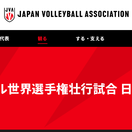
代表
観る
する・支える
ル世界選手権壮行試合 日