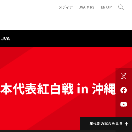
メディア
JVA MRS
EN/JP
JVA
本代表紅白戦 in 沖縄
年代別の試合を見る