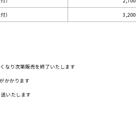
K付）
2,7
K付）
3,2
なくなり次第販売を終了いたします
）がかかります
発送いたします