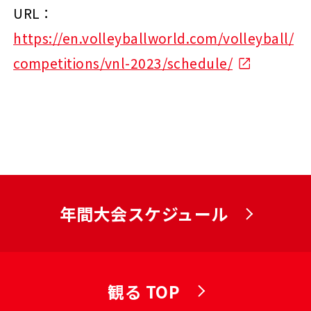
URL：
https://en.volleyballworld.com/volleyball/
competitions/vnl-2023/schedule/
年間大会スケジュール
観る TOP