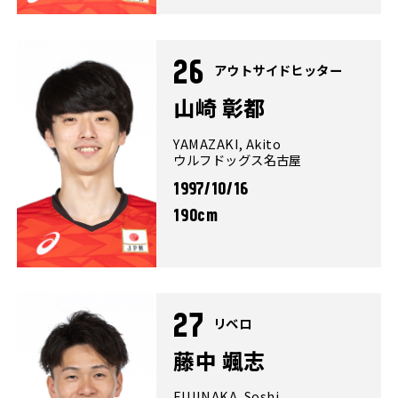
26
アウトサイドヒッター
山崎 彰都
YAMAZAKI, Akito
ウルフドッグス名古屋
1997/10/16
190cm
27
リベロ
藤中 颯志
FUJINAKA, Soshi