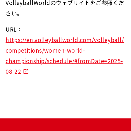
VolleyballWorldのウェブサイトをご参照くだ
さい。
URL：
https://en.volleyballworld.com/volleyball/
competitions/women-world-
championship/schedule/#fromDate=2025-
08-22