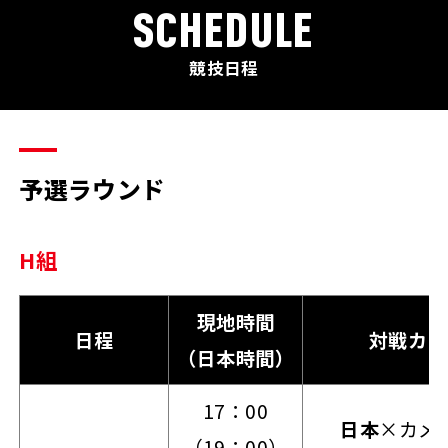
SCHEDULE
競技日程
予選ラウンド
H組
現地時間
日程
対戦カー
（日本時間）
17：00
日本
×カメ
（19：00）