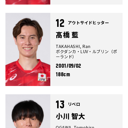
12
アウトサイドヒッター
髙橋 藍
TAKAHASHI, Ran
ボクダンカ・LUV・ルブリン（ポ
ーランド）
2001/09/02
188cm
13
リベロ
小川 智大
OGAWA, Tomohiro