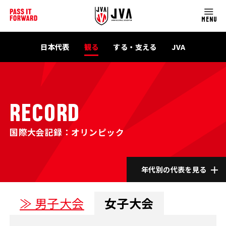
MENU
日本代表
観る
する・支える
JVA
RECORD
国際大会記録：オリンピック
年代別の代表を見る
≫ 男子大会
女子大会