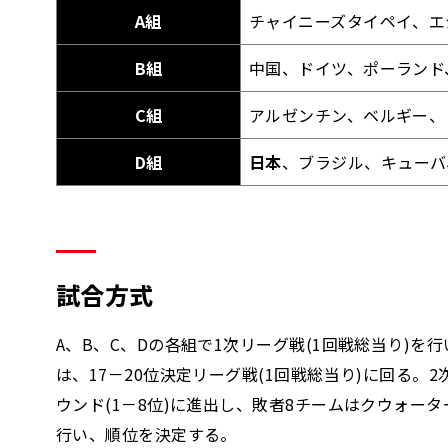
A組
チャイニーズタイペイ、エ
B組
中国、ドイツ、ポーランド
C組
アルゼンチン、ベルギー、
D組
日本
、ブラジル、キューバ
試合方式
A、B、C、Dの各組で1次リーグ戦(1回戦総当り)
は、17－20位決定リーグ戦(1回戦総当り)に回る
ウンド(1－8位)に進出し、敗者8チームはクウォー
行い、順位を決定する。