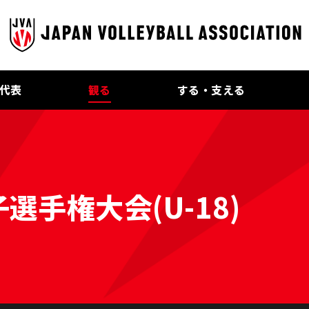
代表
観る
する・支える
選手権大会(U-18)