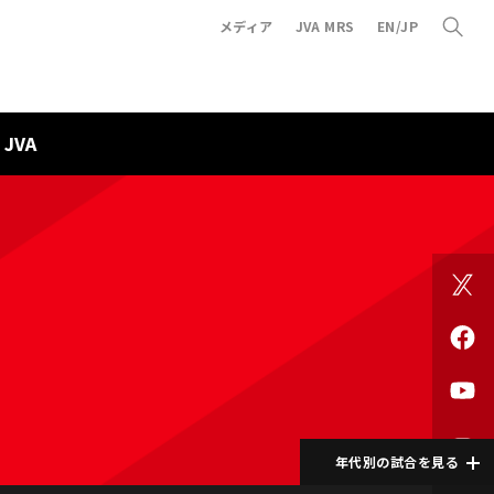
メディア
JVA MRS
EN/JP
JVA
年代別の試合を見る