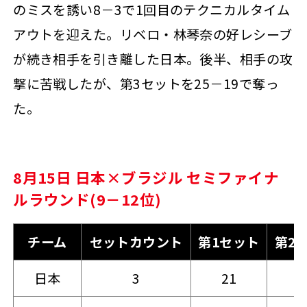
のミスを誘い8－3で1回目のテクニカルタイム
アウトを迎えた。リベロ・林琴奈の好レシーブ
が続き相手を引き離した日本。後半、相手の攻
撃に苦戦したが、第3セットを25－19で奪っ
た。
8月15日 日本×ブラジル セミファイナ
ルラウンド(9－12位)
チーム
セットカウント
第1セット
第2
日本
3
21
2