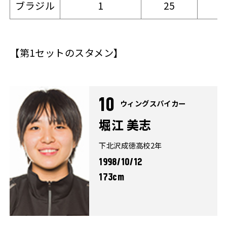
ブラジル
1
25
2
【第1セットのスタメン】
10
ウィングスパイカー
堀江 美志
下北沢成徳高校2年
1998/10/12
173cm