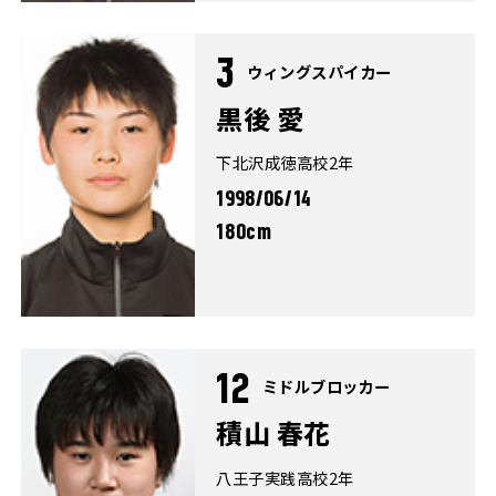
3
ウィングスパイカー
黒後 愛
下北沢成徳高校2年
1998/06/14
180cm
12
ミドルブロッカー
積山 春花
八王子実践高校2年