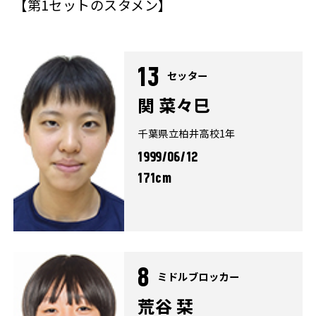
【第1セットのスタメン】
13
セッター
関 菜々巳
千葉県立柏井高校1年
1999/06/12
171cm
8
ミドルブロッカー
荒谷 栞