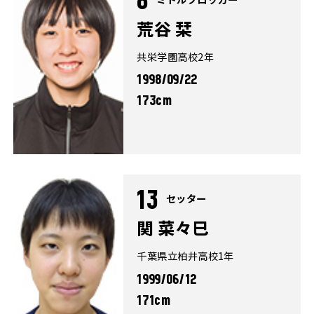
8
荒谷 栞
共栄学園高校2年
1998/09/22
173cm
13
セッター
関 菜々巳
千葉県立柏井高校1年
1999/06/12
171cm