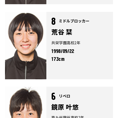
8
ミドルブロッカー
荒谷 栞
共栄学園高校2年
1998/09/22
173cm
6
リベロ
鏡原 叶悠
東九州龍谷高校2年