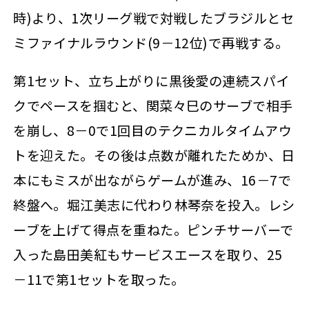
時)より、1次リーグ戦で対戦したブラジルとセ
ミファイナルラウンド(9－12位)で再戦する。
第1セット、立ち上がりに黒後愛の連続スパイ
クでペースを掴むと、関菜々巳のサーブで相手
を崩し、8－0で1回目のテクニカルタイムアウ
トを迎えた。その後は点数が離れたためか、日
本にもミスが出ながらゲームが進み、16－7で
終盤へ。堀江美志に代わり林琴奈を投入。レシ
ーブを上げて得点を重ねた。ピンチサーバーで
入った島田美紅もサービスエースを取り、25
－11で第1セットを取った。