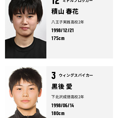
12
ミドルブロッカー
積山 春花
八王子実践高校2年
1998/12/21
175cm
3
ウィングスパイカー
黒後 愛
下北沢成徳高校2年
1998/06/14
180cm