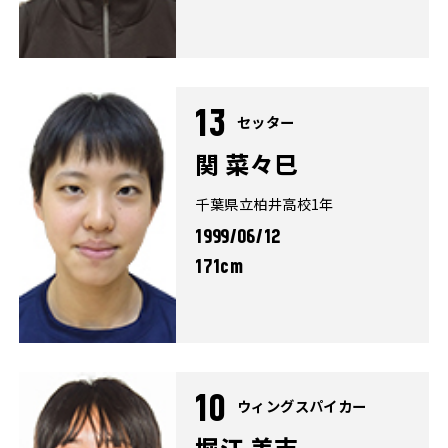
13
セッター
関 菜々巳
千葉県立柏井高校1年
1999/06/12
171cm
10
ウィングスパイカー
堀江 美志