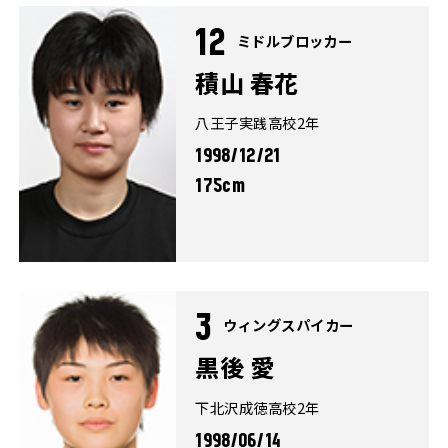
12
ミドルブロッカー
積山 春花
八王子実践高校2年
1998/12/21
175cm
3
ウィングスパイカー
黒後 愛
下北沢成徳高校2年
1998/06/14