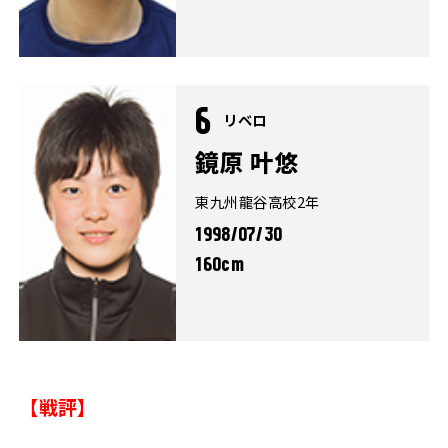
6
リベロ
鏡原 叶悠
東九州龍谷高校2年
1998/07/30
160cm
【戦評】