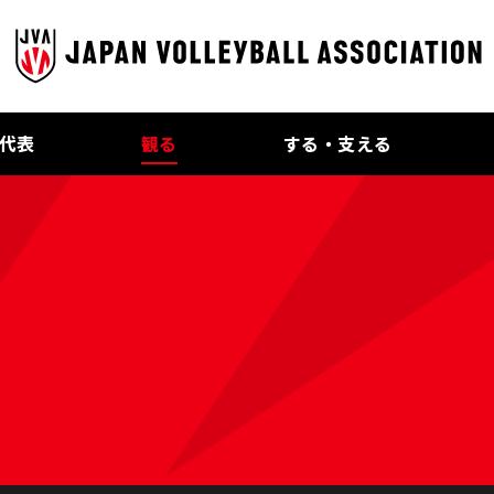
代表
観る
する・支える