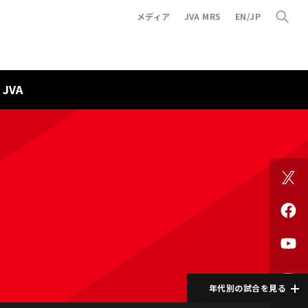
メディア
JVA MRS
EN/JP
JVA
年代別の試合を見る