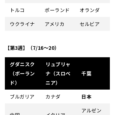
トルコ
ポーランド
オランダ
ウクライナ
アメリカ
セルビア
【第3週】（7/16
～20）
グダニスク
リュブリャ
（ポーラン
ナ（スロベ
千葉
ド）
ニア）
ブルガリア
カナダ
日本
アルゼン
中国
イタリア