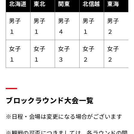
北海道
東北
関東
北信越
東海
男子
男子
男子
男子
男子
１
１
４
１
２
女子
女子
女子
女子
女子
１
１
３
２
２
ブロックラウンド大会一覧
※日程・会場は変更になる場合がございます
※観戦の可否につきましては、各ラウンドの開