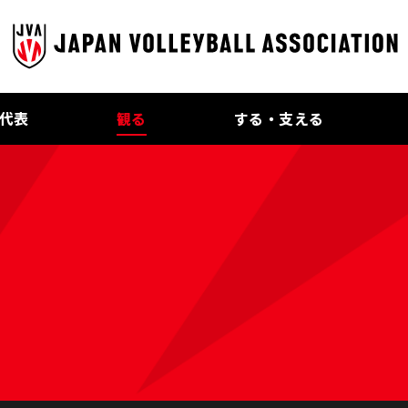
代表
観る
する・支える