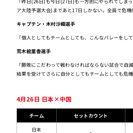
「昨日(26日)も今日(27日)も一方的にやられて
ア大陸予選大会)まであと17日しかない。全員で危
キャプテン・木村沙織選手
「個人としてもチームとしても、こんなバレーをし
荒木絵里香選手
「勝敗にこだわって戦わなければならない試合で自滅
結果を受けてさらに自分としてもチームとしても危機
4月26日 日本×中国
チーム
セットカウント
日本