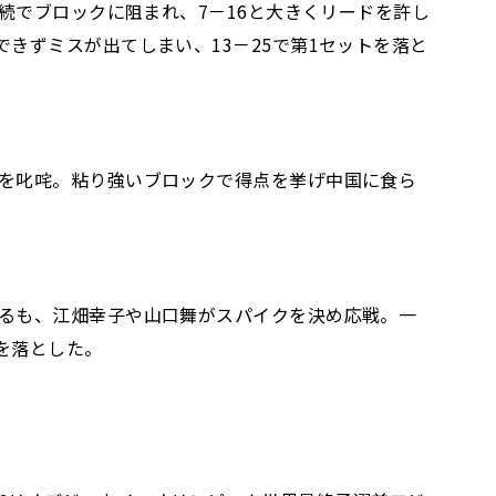
続でブロックに阻まれ、7－16と大きくリードを許し
きずミスが出てしまい、13－25で第1セットを落と
を叱咤。粘り強いブロックで得点を挙げ中国に食ら
るも、江畑幸子や山口舞がスパイクを決め応戦。一
を落とした。