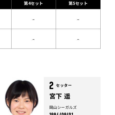
第4セット
第5セット
–
–
–
–
2
セッター
宮下 遥
岡山シーガルズ