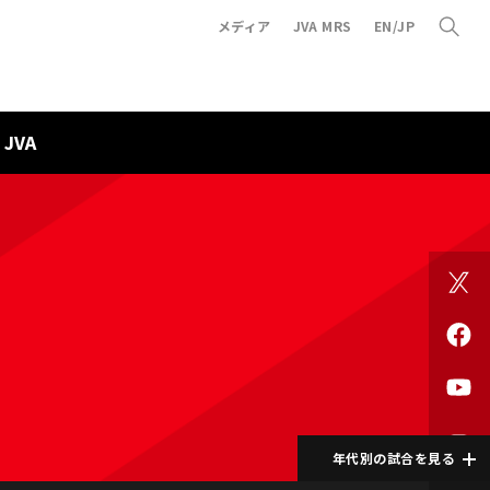
メディア
JVA MRS
EN/JP
JVA
年代別の試合を見る