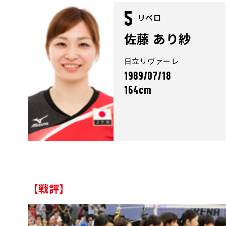
5
リベロ
佐藤 あり紗
日立リヴァーレ
1989/07/18
164cm
【戦評】