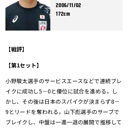
2006/11/02
172cm
【戦評】
【第1セット】
小野駿太選手のサービスエースなどで連続ブレ
イクに成功し5－0と優位に試合を進める。し
かし、その後は日本のスパイクが決まらず8－
9とリードを奪われる。山下彪選手のサーブで
ブレイクし、中盤は一進一退の展開で推移して