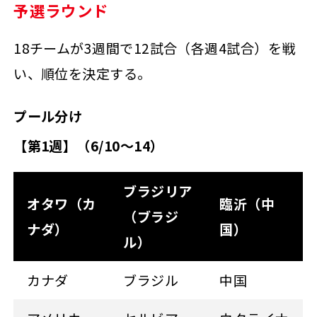
予選ラウンド
18チームが3週間で12試合（各週4試合）を戦
い、順位を決定する。
プール分け
【第1週】（6/10～14）
ブラジリア
オタワ（カ
臨沂（中
（ブラジ
ナダ）
国）
ル）
カナダ
ブラジル
中国