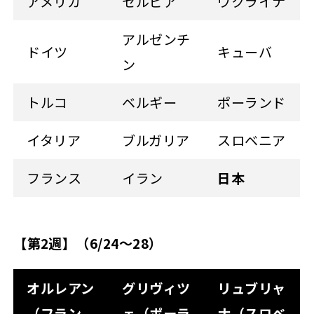
アメリカ
セルビア
ウクライナ
アルゼンチ
ドイツ
キューバ
ン
トルコ
ベルギー
ポーランド
イタリア
ブルガリア
スロベニア
フランス
イラン
日本
【第2週】（6/24～28）
オルレアン
グリヴィツ
リュブリャ
（フラン
ェ（ポーラ
ナ（スロベ