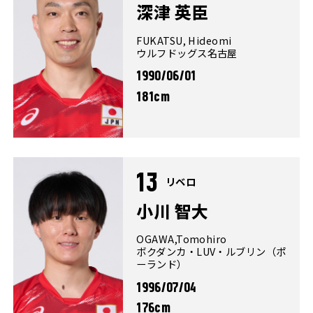
深津 英臣
FUKATSU, Hideomi
ウルフドッグス名古屋
1990/06/01
181cm
13
リベロ
小川 智大
OGAWA,Tomohiro
ボクダンカ・LUV・ルブリン（ポ
ーランド）
1996/07/04
176cm