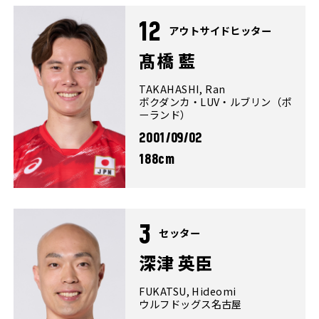
12
アウトサイドヒッター
髙橋 藍
TAKAHASHI, Ran
ボクダンカ・LUV・ルブリン（ポ
ーランド）
2001/09/02
188cm
3
セッター
深津 英臣
FUKATSU, Hideomi
ウルフドッグス名古屋