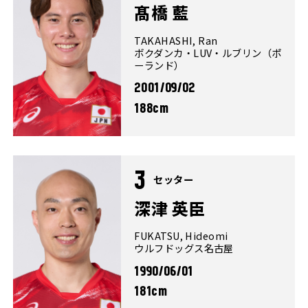
髙橋 藍
TAKAHASHI, Ran
ボクダンカ・LUV・ルブリン（ポ
ーランド）
2001/09/02
188cm
3
セッター
深津 英臣
FUKATSU, Hideomi
ウルフドッグス名古屋
1990/06/01
181cm