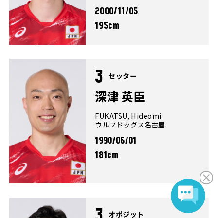
2000/11/05
195cm
3
セッター
深津 英臣
FUKATSU, Hideomi
ウルフドッグス名古屋
1990/06/01
181cm
3
オポジット